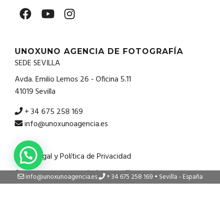
UNOXUNO AGENCIA DE FOTOGRAFÍA
SEDE SEVILLA
Avda. Emilio Lemos 26 - Oficina 5.11
41019 Sevilla
+ 34 675 258 169
info@unoxunoagencia.es
Aviso Legal y Política de Privacidad
© 2020 Uno X Uno Agencia de Fotografía
info@unoxunoagencia.es
+ 34 675 258 169 • Sevilla - España